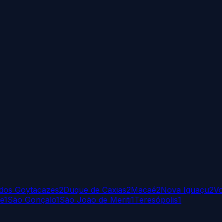
dos Goytacazes
2
Duque de Caxias
2
Macaé
2
Nova Iguaçu
2
Vo
e
1
São Gonçalo
1
São João de Meriti
1
Teresópolis
1