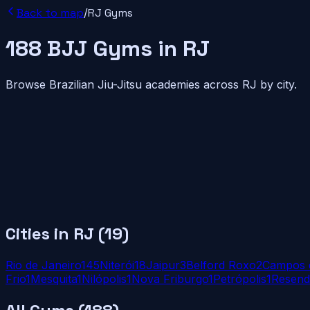
Back to map
/
RJ
Gyms
188
BJJ
Gyms
in
RJ
Browse Brazilian Jiu-Jitsu academies across
RJ
by city.
Cities in
RJ
(
19
)
Rio de Janeiro
145
Niterói
18
Jaipur
3
Belford Roxo
2
Campos 
Frio
1
Mesquita
1
Nilópolis
1
Nova Friburgo
1
Petrópolis
1
Resend